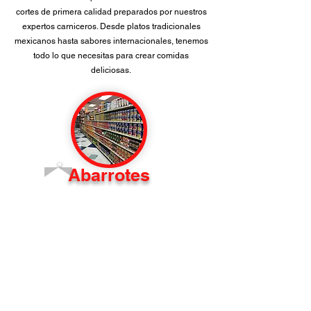
cortes de primera calidad preparados por nuestros
expertos carniceros. Desde platos tradicionales
mexicanos hasta sabores internacionales, tenemos
todo lo que necesitas para crear comidas
deliciosas.
Abarrotes
La Cantera Market ofrece una variada
de productos
comestibles para satisfacer sus necesidades. Desde
productos básicos de despensa como productos
enlatados, pasta y arroz hasta una tentadora
selección de dulces y refrigerios, tenemos algo para
todos. Descubra auténticos ingredientes mexicanos,
artículos para el hogar y más en nuestros pasillos.