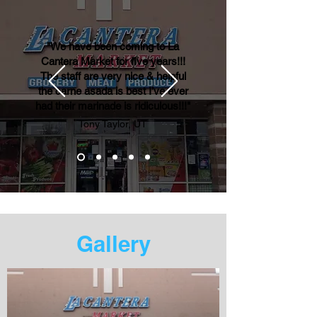
"We have been coming to La
Cantera Market for five years!!!
The staff are very nice & helpful
the carne asada is best I’ve ever
had their marinade is ridiculous!!!"
Tony Taylor, UT
Gallery