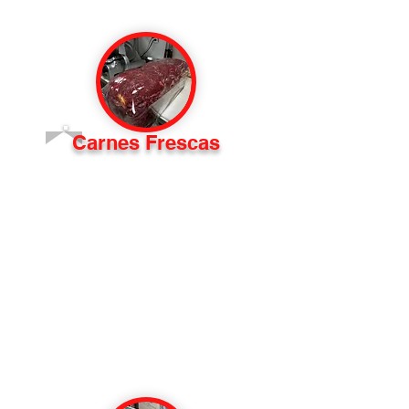
Carnes Frescas
Experimenta los mejores cortes en La Cantera
Market. Nuestro departamento de carnes cuenta con
una variada selección de carne de res, cerdo, pollo
y mariscos de primera calidad. Cada corte se elige
cuidadosamente y se prepara por expertos para
garantizar un sabor y una ternura óptimos. Desde
los clásicos favoritos hasta auténticas especialidades
mexicanas, tenemos algo para satisfacer cada
antojo.