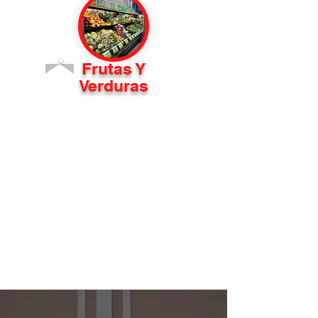
Frutas Y
Verduras
La Cantera Market ofrece una vibrante selección de
productos frescos. Nuestros pasillos están llenos de
los colores y sabores de México. Desde jugosos
aguacates y tomates maduros hasta sabrosas limas
y dulces mangos, tenemos todo lo que necesitas
para tus platos mexicanos favoritos. Disfrute del
sabor de la auténtica cocina mexicana con nuestros
productos de alta calidad.